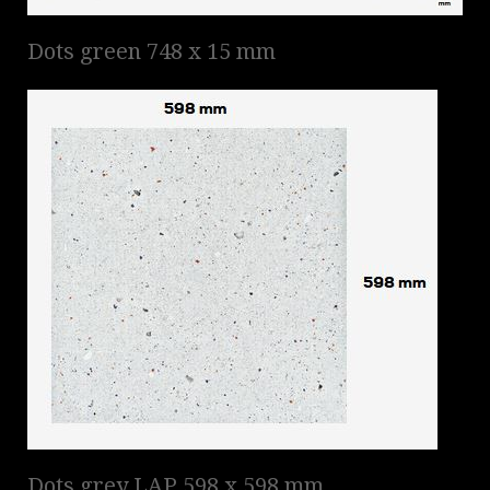
Dots green 748 x 15 mm
Dots grey LAP 598 x 598 mm