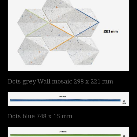
Dots grey Wall mosaic 298 x 221 mm
Dots blue 748 x 15 mm