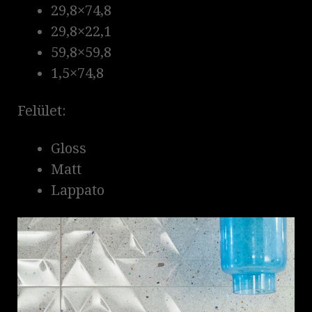
29,8×74,8
29,8×22,1
59,8×59,8
1,5×74,8
Felület:
Gloss
Matt
Lappato