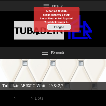
empty
A honlap további
használatához a sütik
használatát el kell fogadni.
További információ
Elfogad
Főmenü
Tubadzin ABISSIO White 29,8×2,7
Egyéb
Dots