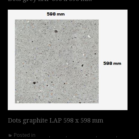
Dots graphite LAP 598 x 598 mm
Posted in
Akció
,
Egyéb
,
Fürdőszoba
,
Konyha
,