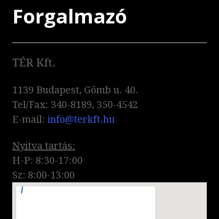
Forgalmazó
TÉR Kft.
1139 Budapest, Gömb u. 40.
Tel/Fax: 340-8189, 350-4542
E-mail:
info@terkft.hu
Nyitva tartás:
H-P: 8:30-17:00
Sz: 8:00-13:00