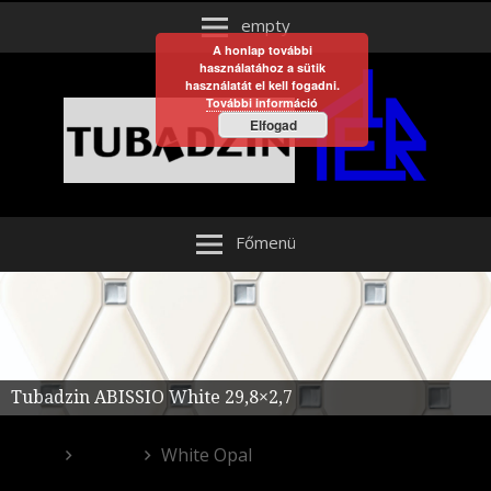
empty
A honlap további
használatához a sütik
használatát el kell fogadni.
További információ
Elfogad
Főmenü
Tubadzin ABISSIO White 29,8×2,7
Egyéb
White Opal