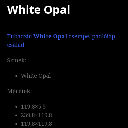
White Opal
Tubadzin
White Opal
csempe, padlólap
család
Színek:
White Opal
Méretek:
119,8×5,5
239,8×119,8
119,8×119,8