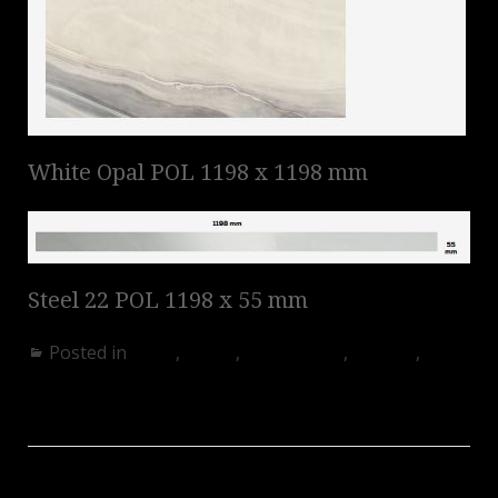
White Opal POL 1198 x 1198 mm
Steel 22 POL 1198 x 55 mm
Posted in
Akció
,
Egyéb
,
Fürdőszoba
,
Konyha
,
Nappali