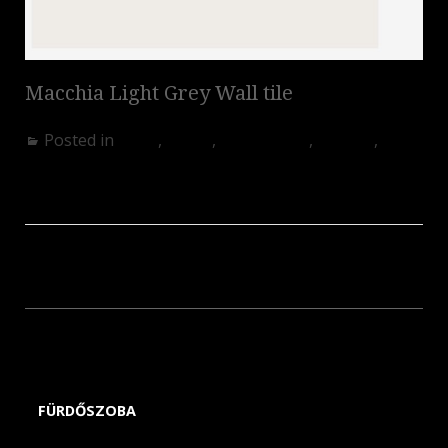
Macchia Light Grey Wall tile
Posted in
Akció
,
Egyéb
,
Fürdőszoba
,
Konyha
,
Nappali
Wood
Brainstorm
FÜRDŐSZOBA