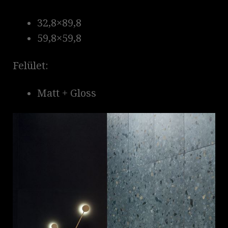
32,8×89,8
59,8×59,8
Felület:
Matt + Gloss