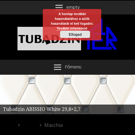
empty
A honlap további
használatához a sütik
használatát el kell fogadni.
További információ
Elfogad
Főmenü
Tubadzin ABISSIO White 29,8×2,7
Egyéb
Macchia