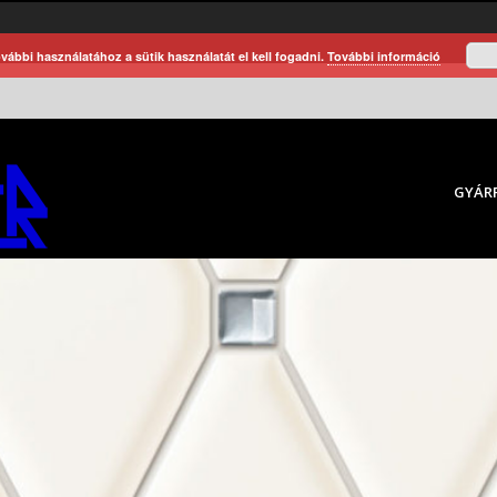
vábbi használatához a sütik használatát el kell fogadni.
További információ
GYÁR