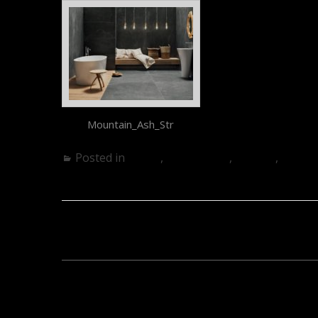
Mountain_Ash_Str
Posted in
Egyéb
,
Fürdőszoba
,
Konyha
,
Nappal
Terrazzo