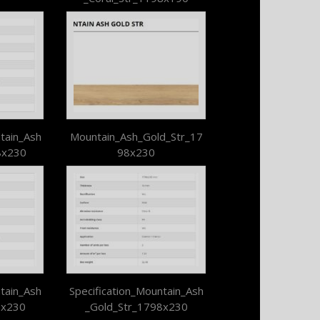
tain_Ash
Mountain_Ash_Gold_Str_17
8x230
98x230
tain_Ash
Specification_Mountain_Ash
8x230
_Gold_Str_1798x230