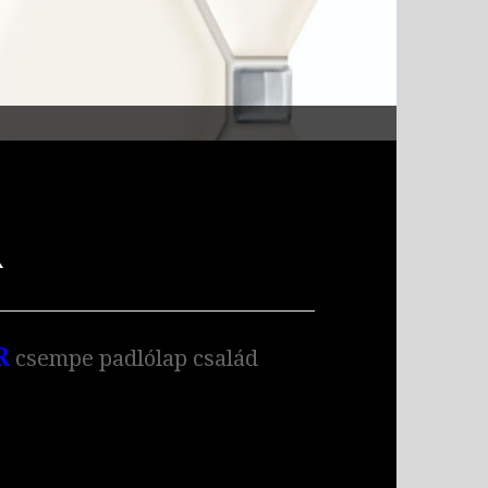
R
R
csempe padlólap család