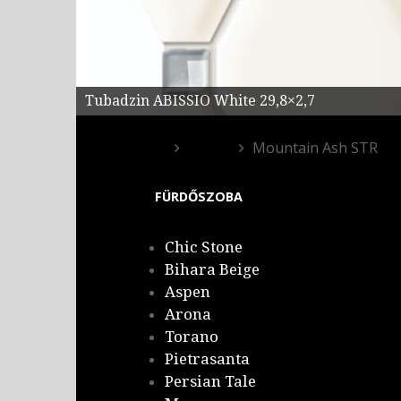
Tubadzin ABISSIO White 29,8×2,7
Egyéb
Mountain Ash STR
FÜRDŐSZOBA
Chic Stone
Bihara Beige
Aspen
Arona
Torano
Pietrasanta
Persian Tale