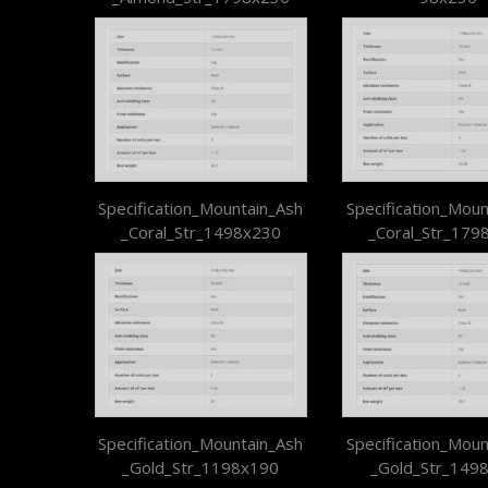
Specification_Mountain_Ash
Specification_Moun
_Coral_Str_1498x230
_Coral_Str_179
Specification_Mountain_Ash
Specification_Moun
_Gold_Str_1198x190
_Gold_Str_149