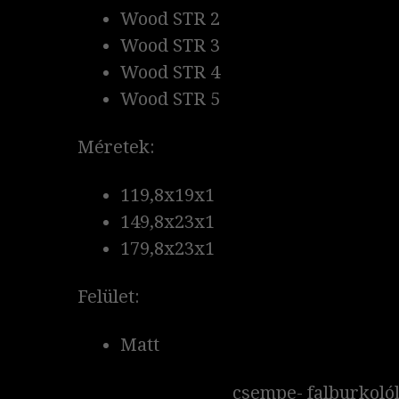
Wood STR 2
Wood STR 3
Wood STR 4
Wood STR 5
Méretek:
119,8x19x1
149,8x23x1
179,8x23x1
Felület:
Matt
csempe- falburkolól