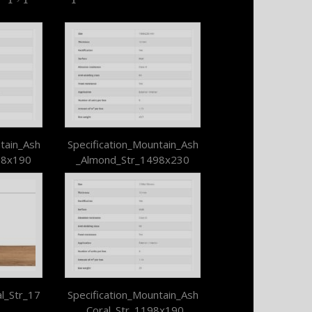
tain_Ash
Specification_Mountain_Ash
98x190
_Almond_Str_1498x230
l_Str_17
Specification_Mountain_Ash
_Coral_Str_1198x190