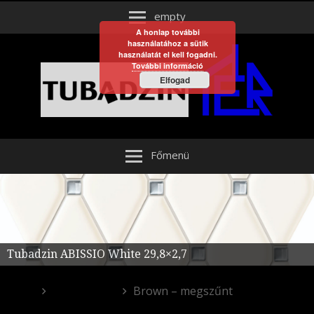
empty
A honlap további
használatához a sütik
használatát el kell fogadni.
További információ
Elfogad
Főmenü
Tubadzin ABISSIO White 29,8×2,7
Fürdőszoba
Brown – megszűnt