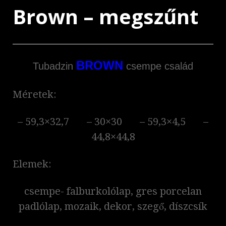
Brown – megszűnt
BROWN
Tubadzin
csempe család
Méretek:
– 59,3×32,7 – 30×30 – 59,3×4,5 –
44,8×44,8
Elemek:
csempe- falburkolólap, gres porcelan
padlólap, mozaik, dekor, szegő, díszcsík