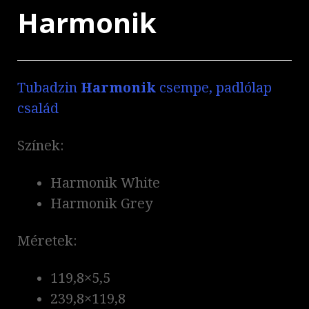
Harmonik
Tubadzin
Harmonik
csempe, padlólap
család
Színek:
Harmonik White
Harmonik Grey
Méretek:
119,8×5,5
239,8×119,8