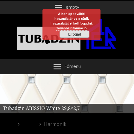
empty
A honlap további
használatához a sütik
használatát el kell fogadni.
További információ
Elfogad
Főmenü
Tubadzin ABISSIO White 29,8×2,7
Egyéb
Harmonik