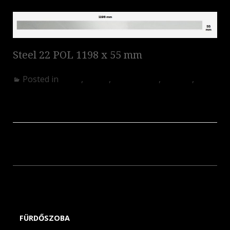
Steel 22 POL 1198 x 55 mm
Posted in
Akció
,
Egyéb
,
Fürdőszoba
,
Konyha
,
Nappali
Ambra Bianca
Marmo d’Oro
FÜRDŐSZOBA