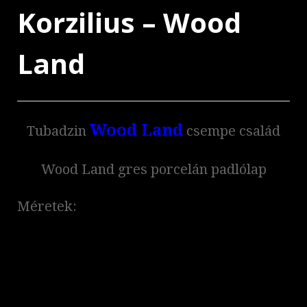
Korzilius – Wood
Land
Wood Land
Tubadzin
csempe család
Wood Land gres porcelán padlólap
Méretek: