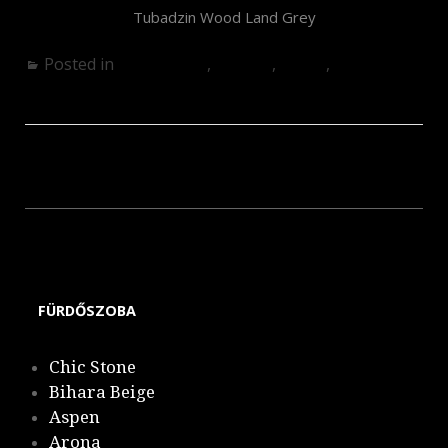
Tubadzin Wood Land Grey
Posted in
Fürdőszoba
,
Konyha
,
Kültér
,
Nappali
Korzilius – Wood Work White
Korzilius – Wood Craft
FÜRDŐSZOBA
Chic Stone
Bihara Beige
Aspen
Arona