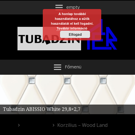
empty
A honlap további
használatához a sütik
használatát el kell fogadni.
További információ
Elfogad
Főmenü
Tubadzin ABISSIO White 29,8×2,7
Fürdőszoba
Korzilius – Wood Land