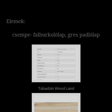
Elemek:
csempe- falburkolólap, gres padlólap
Tubadzin Wood Land