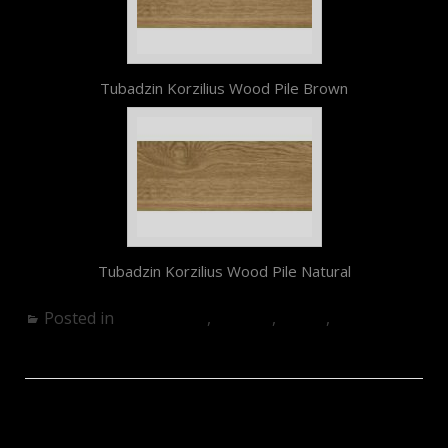
Tubadzin Korzilius Wood Pile Brown
Tubadzin Korzilius Wood Pile Natural
Posted in
Fürdőszoba
,
Konyha
,
Kültér
,
Nappali
Korzilius – Wood Block