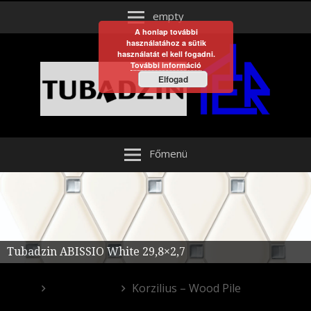
empty
A honlap további
használatához a sütik
használatát el kell fogadni.
További információ
Elfogad
Főmenü
Tubadzin ABISSIO White 29,8×2,7
Fürdőszoba
Korzilius – Wood Pile