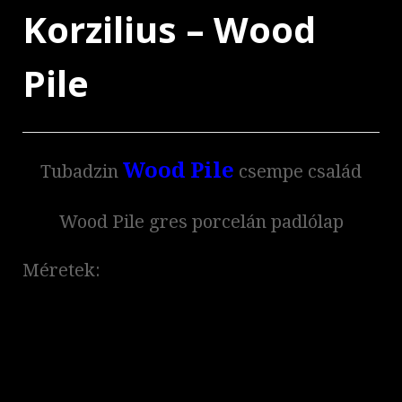
Korzilius – Wood
Pile
Wood Pile
Tubadzin
csempe család
Wood Pile gres porcelán padlólap
Méretek: