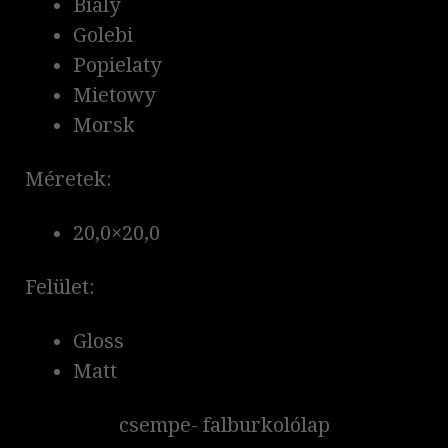
Bialy
Golebi
Popielaty
Mietowy
Morsk
Méretek:
20,0×20,0
Felület:
Gloss
Matt
csempe- falburkolólap