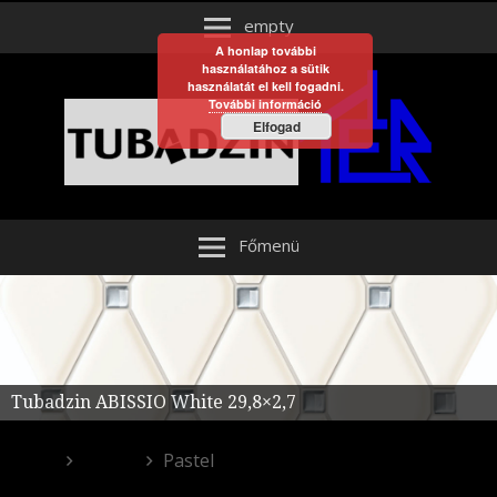
empty
A honlap további
használatához a sütik
használatát el kell fogadni.
További információ
Elfogad
Főmenü
Tubadzin ABISSIO White 29,8×2,7
Egyéb
Pastel