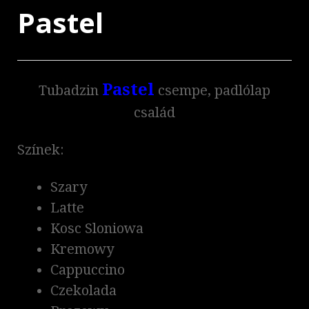
Pastel
Pastel
Tubadzin
csempe, padlólap
család
Színek:
Szary
Latte
Kosc Sloniowa
Kremowy
Cappuccino
Czekolada