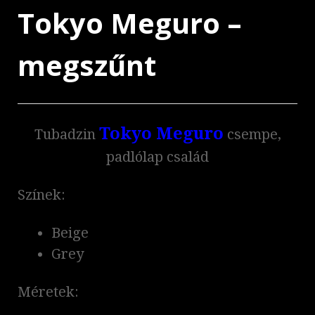
Tokyo Meguro –
megszűnt
Tokyo Meguro
Tubadzin
csempe,
padlólap család
Színek:
Beige
Grey
Méretek: