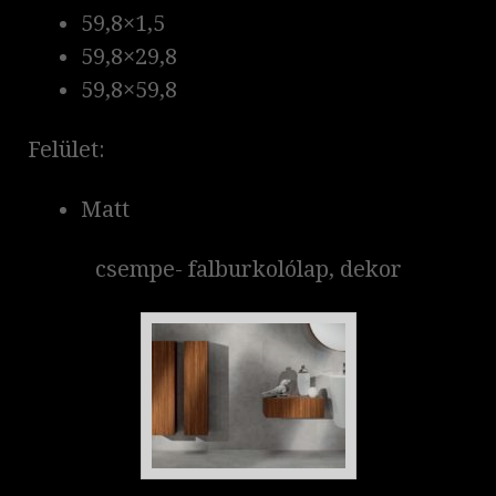
59,8×1,5
59,8×29,8
59,8×59,8
Felület:
Matt
csempe- falburkolólap, dekor