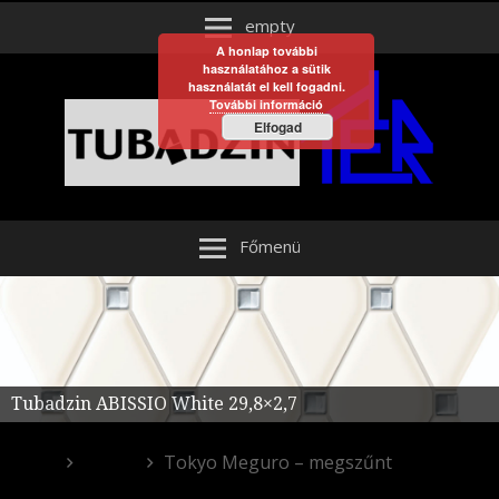
empty
A honlap további
használatához a sütik
használatát el kell fogadni.
További információ
Elfogad
Főmenü
Tubadzin ABISSIO White 29,8×2,7
Egyéb
Tokyo Meguro – megszűnt