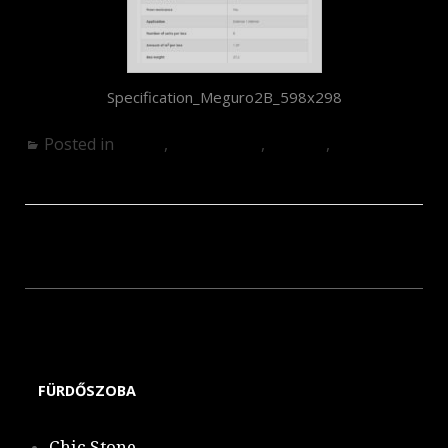
Specification_Meguro2B_598x298
Posted in
Egyéb
,
Fürdőszoba
,
Konyha
,
Nappali
Tokyo Mita – megszűnt
Barcelona Mosaics – megszűnt
FÜRDŐSZOBA
Chic Stone