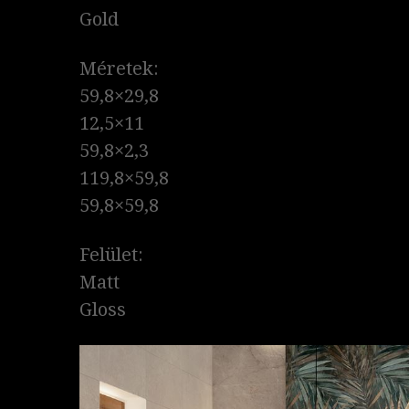
Gold
Méretek:
59,8×29,8
12,5×11
59,8×2,3
119,8×59,8
59,8×59,8
Felület:
Matt
Gloss