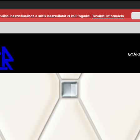
vábbi használatához a sütik használatát el kell fogadni.
További információ
GYÁR