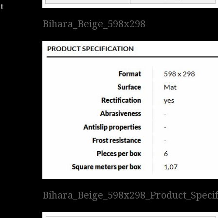
t
Bihara_Beige_598x298
Bihara_Beige_598x298_Product_Specif