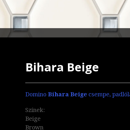
Bihara Beige
Domino
Bihara Beige
csempe, padlól
Színek:
Beige
Brown