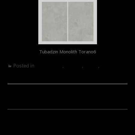
Tubadzin Monolith Torano6
Posted in
Fürdőszoba
,
Konyha
,
Kültér
,
Nappali
Monolith – Aulla STR
Monolith – Industrio