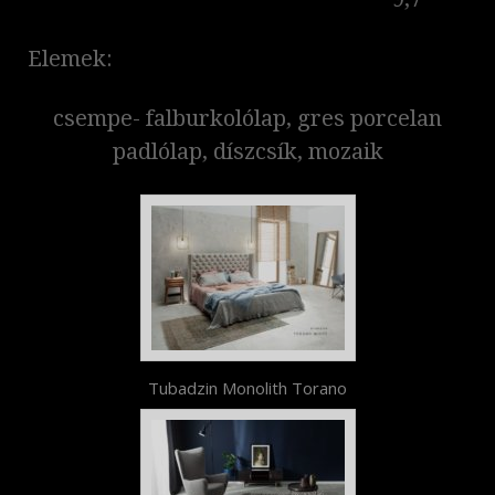
Elemek:
csempe- falburkolólap, gres porcelan
padlólap, díszcsík, mozaik
Tubadzin Monolith Torano