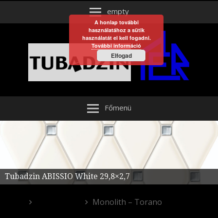
empty
A honlap további
használatához a sütik
használatát el kell fogadni.
További információ
Elfogad
Főmenü
Tubadzin ABISSIO White 29,8×2,7
Fürdőszoba
Monolith – Torano