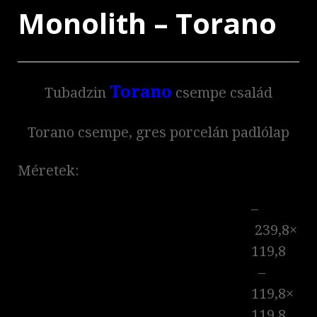
Monolith – Torano
Torano
Tubadzin
csempe család
Torano csempe, gres porcelán padlólap
Méretek:
–
239,8×
119,8
–
119,8×
119,8