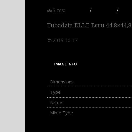
Sizes:
150 × 150
/
300 × 300
/
1 024
Tubadzin ELLE Ecru 44,8×44,8
2015-10-17
IMAGE INFO
Dimensions
Type
Name
Tubadzin
Mime Type