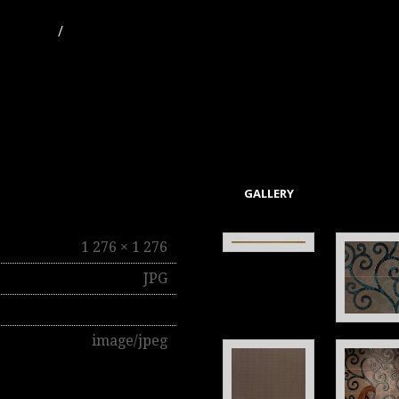
 × 1 024
/
1 276 × 1 276
GALLERY
1 276 × 1 276
JPG
_ELLE_Ecru_448×448.jpg
image/jpeg