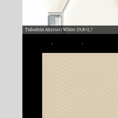
Tubadzin ABISSIO White 29,8×2,7
Fürdőszoba
Elle – megszűnt