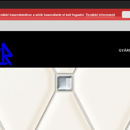
vábbi használatához a sütik használatát el kell fogadni.
További információ
GYÁR