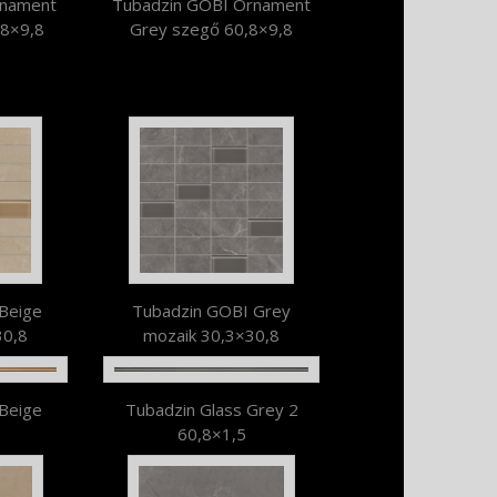
rnament
Tubadzin GOBI Ornament
,8×9,8
Grey szegő 60,8×9,8
Beige
Tubadzin GOBI Grey
30,8
mozaik 30,3×30,8
 Beige
Tubadzin Glass Grey 2
60,8×1,5