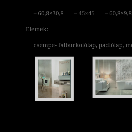
– 60,8×30,8 – 45×45 – 60,8×9,
Elemek:
csempe- falburkolólap, padlólap, mo