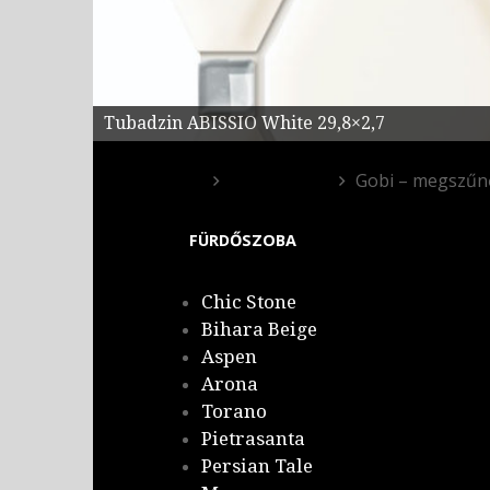
Tubadzin ABISSIO White 29,8×2,7
Fürdőszoba
Gobi – megszűn
FÜRDŐSZOBA
Chic Stone
Bihara Beige
Aspen
Arona
Torano
Pietrasanta
Persian Tale