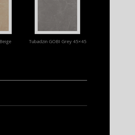
Beige
Tubadzin GOBI Grey 45×45
Vinaros – megszűnő