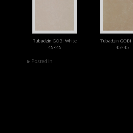
Tubadzin GOBI White
Tubadzin GOBI 
45×45
45×45
Posted in
Fürdőszoba
Alabastrino – megszűnt