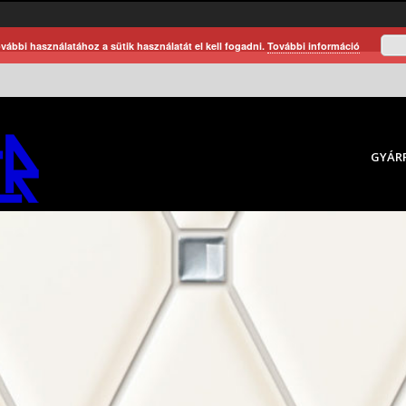
vábbi használatához a sütik használatát el kell fogadni.
További információ
GYÁR