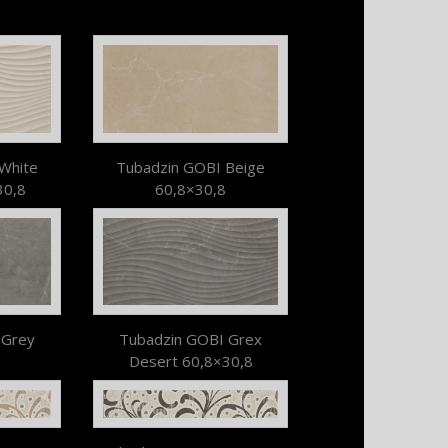
White
Tubadzin GOBI Beige
30,8
60,8×30,8
 Grey
Tubadzin GOBI Grex
Desert 60,8×30,8