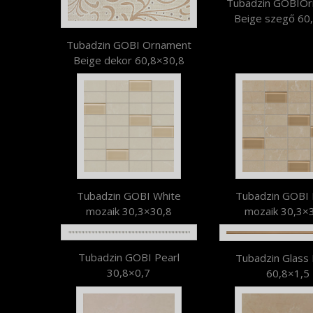
Tubadzin GOBIO
Beige szegő 60
Tubadzin GOBI Ornament
Beige dekor 60,8×30,8
Tubadzin GOBI White
Tubadzin GOBI 
mozaik 30,3×30,8
mozaik 30,3×
Tubadzin GOBI Pearl
Tubadzin Glass
30,8×0,7
60,8×1,5