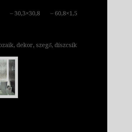
8 – 30,3×30,8 – 60,8×1,5
zaik, dekor, szegő, díszcsík