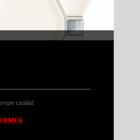
empe család
ERMÉK