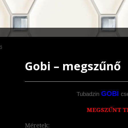
ő
Gobi – megszűnő
GOBI
Tubadzin
cs
MEGSZŰNT T
Méretek: